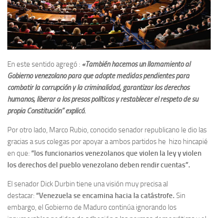
En este sentido agregó :
«También hacemos un llamamiento al
Gobierno venezolano para que adopte medidas pendientes para
combatir la corrupción y la criminalidad, garantizar los derechos
humanos, liberar a los presos políticos y restablecer el respeto de su
propia Constitución” explicó.
Por otro lado, Marco Rubio, conocido senador republicano le dio las
gracias a sus colegas por apoyar a ambos partidos he hizo hincapié
en que:
“los funcionarios venezolanos que violen la ley y violen
los derechos del pueblo venezolano deben rendir cuentas”.
El senador Dick Durbin tiene una visión muy precisa al
destacar:
“
Venezuela
se encamina hacia la catástrofe.
Sin
embargo, el Gobierno de Maduro continúa ignorando los