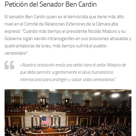
Petición del Senador Ben Cardin
El senador Ben Cardin quien es el demócrata que tiene más alto
nivel en el Comité de Relaciones Exteriores de la Cámara alta
expresó: “Cuando más tiempo el presidente Nicolás Maduro y su
Gobierno sigan siendo intransigentes en sus posiciones atrasadas y
quebrantadoras de la ley, más tiempo sufrirá el pueblo
venezolano”.
«Nuestra resolución envía una señal clara al señor Maduro de
que debe permitir urgentemente el alivio humanitario
internacional para proteger y salvar vidas venezolanas”.