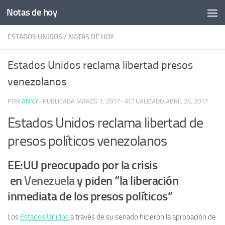
Notas de hoy
Saltar al contenido
ESTADOS UNIDOS
/
NOTAS DE HOY
Estados Unidos reclama libertad presos
venezolanos
POR
ANNY
· PUBLICADA
MARZO 1, 2017
· ACTUALIZADO
ABRIL 26, 2017
Estados Unidos reclama libertad de
presos políticos venezolanos
EE:UU preocupado por la crisis
en
Venezuela
y piden “la liberación
inmediata de los presos políticos”
Los
Estados Unidos
a través de su senado hicieron la aprobación de