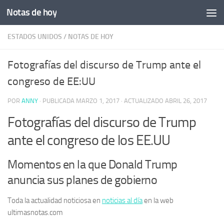
Notas de hoy
Saltar al contenido
ESTADOS UNIDOS
/
NOTAS DE HOY
Fotografías del discurso de Trump ante el
congreso de EE:UU
POR
ANNY
· PUBLICADA
MARZO 1, 2017
· ACTUALIZADO
ABRIL 26, 2017
Fotografías del discurso de Trump
ante el congreso de los EE.UU
Momentos en la que Donald Trump
anuncia sus planes de gobierno
Toda la actualidad noticiosa en
noticias al día
en la web
ultimasnotas.com