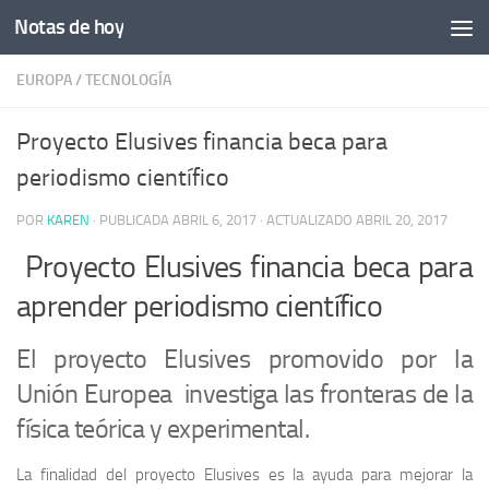
Notas de hoy
Saltar al contenido
EUROPA
/
TECNOLOGÍA
Proyecto Elusives financia beca para
periodismo científico
POR
KAREN
· PUBLICADA
ABRIL 6, 2017
· ACTUALIZADO
ABRIL 20, 2017
Proyecto Elusives financia beca para
aprender periodismo científico
El proyecto Elusives promovido por la
Unión Europea investiga las fronteras de la
física teórica y experimental.
La finalidad del proyecto Elusives es la ayuda para mejorar la