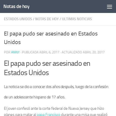
Notas de hoy
Saltar al contenido
ESTADOS UNIDOS
/
NOTAS DE HOY
/
ULTIMAS NOTICIAS
El papa pudo ser asesinado en Estados
Unidos
POR
ANNY
· PUBLICADA
ABRIL 6, 2017
· ACTUALIZADO
ABRIL 20, 2017
El papa pudo ser asesinado en
Estados Unidos
La noticia se dio a conocer dos años después, luego de la confesión
de un adolescente hispano de 17 años.
El joven confesó ante la corte federal de Nueva Jersey que hizo
planes para matar al
papa Francisco
durante una misa que realizó