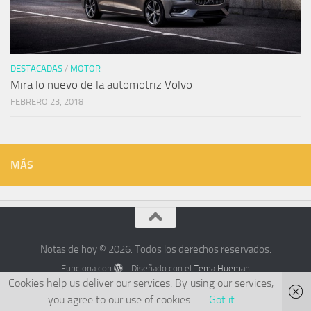
DESTACADAS
/
MOTOR
Mira lo nuevo de la automotriz Volvo
FEBRERO 23, 2018
MÁS
Notas de hoy © 2026. Todos los derechos reservados.
Funciona con
- Diseñado con el
Tema Hueman
Cookies help us deliver our services. By using our services,
you agree to our use of cookies.
Got it