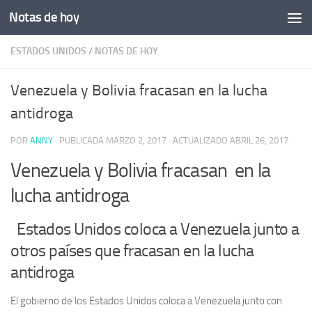
Notas de hoy
Saltar al contenido
ESTADOS UNIDOS
/
NOTAS DE HOY
Venezuela y Bolivia fracasan en la lucha
antidroga
POR
ANNY
· PUBLICADA
MARZO 2, 2017
· ACTUALIZADO
ABRIL 26, 2017
Venezuela y Bolivia fracasan en la
lucha antidroga
Estados Unidos coloca a Venezuela junto a
otros países que fracasan en la lucha
antidroga
El gobierno de los Estados Unidos coloca a Venezuela junto con