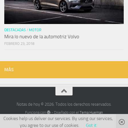
DESTACADAS
/
MOTOR
Mira lo nuevo de la automotriz Volvo
FEBRERO 23, 2018
MÁS
Notas de hoy © 2026. Todos los derechos reservados.
Funciona con
- Diseñado con el
Tema Hueman
Cookies help us deliver our services. By using our services,
you agree to our use of cookies.
Got it