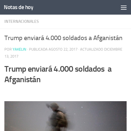
Notas de hoy
Saltar al contenido
INTERNACIONALES
Trump enviará 4.000 soldados a Afganistán
POR
YAKELIN
· PUBLICADA
AGOSTO 22, 2017
· ACTUALIZADO
DICIEMBRE
13, 2017
Trump enviará 4.000 soldados a
Afganistán