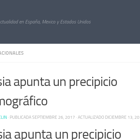
actualidad en España, Mexico y Estados Unidos
ACIONALES
ia apunta un precipicio
ográfico
ELIN
· PUBLICADA
SEPTIEMBRE 26, 2017
· ACTUALIZADO
DICIEMBRE 13, 20
ia apunta un precipicio