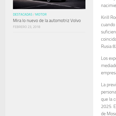
nacimie
DESTACADAS
/
MOTOR
Kirill 
Mira lo nuevo de la automotriz Volvo
cuando 
FEBRERO 23, 2018
suficien
coincid
Rusia 8
Los exp
mediado
empresa
La prev
persona
que la 
2025. E
de Mos