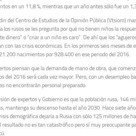
ntos en un 11,8 %, mientras que un año antes sólo fue un 1,
Rodin del Centro de Estudios de la Opinión Pública (Vtsiom) ma
a los rusos se les pregunta por qué no tienen niños la respue
te dinero” o “criar a un niño es caro”. De ahí que los “agujer
an con las crisis económicas. En los primeros seis meses de 
21.200 nacimientos por 928.400 en ese periodo del 2016.
ertos piensan que la demanda de mano de obra, que comenzó
s del 2016 será cada vez mayor. Pero, con un desempleo baj
s no encontrarán personal preparado.
isión de expertos y Gobierno es que la población rusa, 146 mi
s, mantenga su descenso hasta el año 2030. Hace siete año
crisis demográfica dejaría a Rusia con sólo 125 millones de h
l resultado no es tan catastrófico pero sí muy preocupante p
cú.