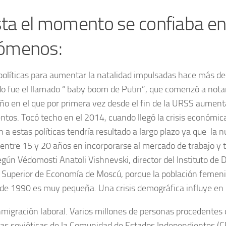
ta el momento se confiaba en
ómenos:
 políticas para aumentar la natalidad impulsadas hace más d
do fue el llamado “ baby boom de Putin”, que comenzó a nota
ño en el que por primera vez desde el fin de la URSS aument
ntos. Tocó techo en el 2014, cuando llegó la crisis económic
 a estas políticas tendría resultado a largo plazo ya que la 
 entre 15 y 20 años en incorporarse al mercado de trabajo y
según Védomosti Anatoli Vishnevski, director del Instituto de 
 Superior de Economía de Moscú, porque la población femeni
de 1990 es muy pequeña. Una crisis demográfica influye en l
inmigración laboral. Varios millones de personas procedentes 
cas soviéticas de la Comunidad de Estados Independientes (CE