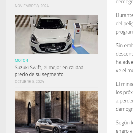
demográ
NOVIEMBRE 8, 2024
Durante
del peli
program
Sin emb
descens
MOTOR
ha adve
Suzuki Swift, el mejor en calidad-
ve el mo
precio de su segmento
OCTUBRE 5, 2024
El mini
los pró
a perde
demográ
Según l
enero y