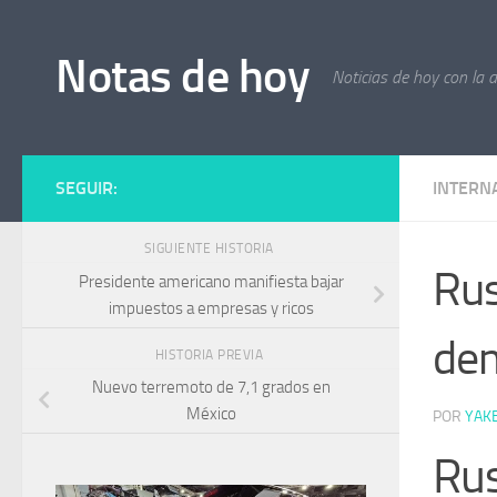
Saltar al contenido
Notas de hoy
Noticias de hoy con la 
SEGUIR:
INTERN
SIGUIENTE HISTORIA
Rus
Presidente americano manifiesta bajar
impuestos a empresas y ricos
dem
HISTORIA PREVIA
Nuevo terremoto de 7,1 grados en
México
POR
YAK
Rus