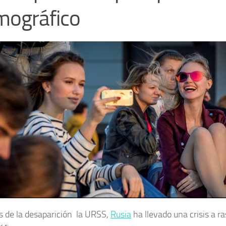
mográfico
 de la desaparición la URSS,
Rusia
ha llevado una crisis a ra