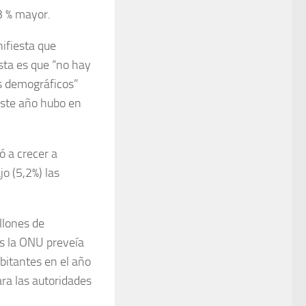
3 % mayor.
nifiesta que
sta es que “no hay
os demográficos”
este año hubo en
 a crecer a
o (5,2%) las
llones de
s la ONU preveía
abitantes en el año
ara las autoridades