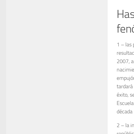
Has
fen
1 – las
resulta
2007, a
nacimie
empujón
tardará
éxito, 
Escuela
década 
2 – la 
repúbli