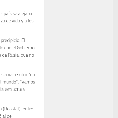
l país se alejaba
za de vida y a los
recipicio. El
lo que el Gobierno
a de Rusia, que no
ia va a sufrir “en
del mundo”. “Vamos
la estructura
a (Rosstat), entre
 al de