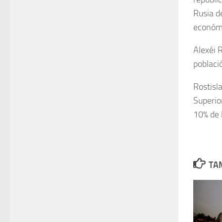
Rusia d
económi
Alexéi 
poblaci
Rostisl
Superio
10% de 
TAM