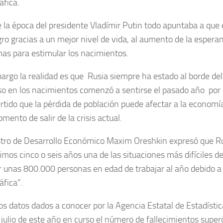
fica.
 la época del presidente Vladímir Putin todo apuntaba a que e
gro gracias a un mejor nivel de vida, al aumento de la esperan
as para estimular los nacimientos.
argo la realidad es que Rusia siempre ha estado al borde del p
o en los nacimientos comenzó a sentirse el pasado año por 
rtido que la pérdida de población puede afectar a la economí
mento de salir de la crisis actual.
stro de Desarrollo Económico Maxim Oreshkin expresó que Rus
ximos cinco o seis años una de las situaciones más difíciles 
r unas 800.000 personas en edad de trabajar al año debido a 
fica”.
os datos dados a conocer por la Agencia Estatal de Estadístic
 julio de este año en curso el número de fallecimientos superó