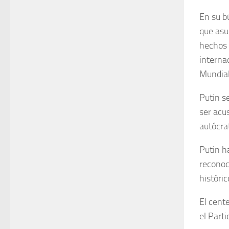
En su b
que asu
hechos 
interna
Mundial 
Putin s
ser acu
autócrat
Putin h
reconoc
históric
El cent
el
Parti