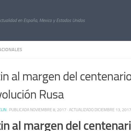
actualidad en España, Mexico y Estados Unidos
ACIONALES
in al margen del centenario
olución Rusa
ELIN
· PUBLICADA
NOVIEMBRE 8, 2017
· ACTUALIZADO
DICIEMBRE 13, 201
in al margen del centenari