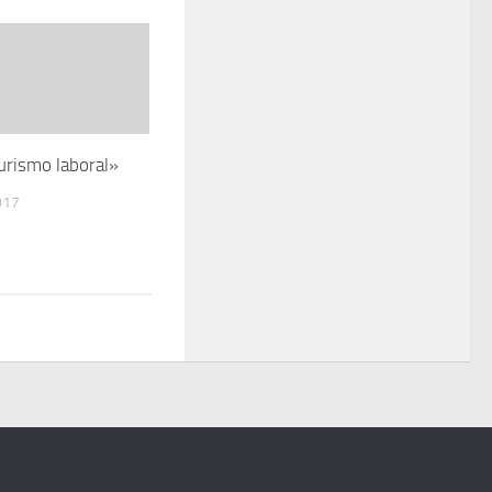
urismo laboral»
017