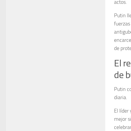
actos.
Putin ll
fuerzas
antigub
encarcel
de prote
El r
de b
Putin c
diaria.
El líde
mejor s
celebrar