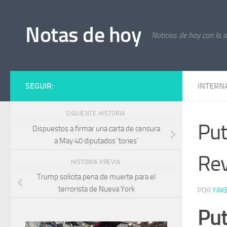
Saltar al contenido
Notas de hoy
Noticias de hoy con la 
SEGUIR:
INTERN
SIGUIENTE HISTORIA
Put
Dispuestos a firmar una carta de censura
a May 40 diputados ‘tories’
Rev
HISTORIA PREVIA
Trump solicita pena de muerte para el
terrorista de Nueva York
POR
YAK
Put