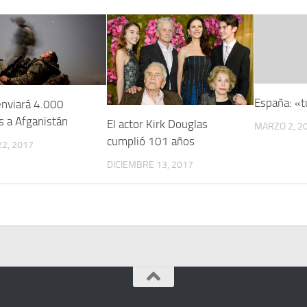
España: «t
nviará 4.000
s a Afganistán
El actor Kirk Douglas
MARZO 2, 2
cumplió 101 años
2, 2017
DICIEMBRE 13, 2017