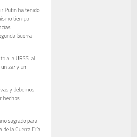
ir Putin ha tenido
 mismo tiempo
ncias
 Segunda Guerra
cto a la URSS al
 un zar y un
tivas y debemos
ar hechos
ario sagrado para
 de la Guerra Fría.