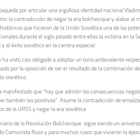
úsqueda por articular una orgullosa identidad nacional Vladim
mir la contradicción de negar la era bolchevique y alabar al
históricos que hicieron de la Unión Soviética una de las pote
cionales durante el siglo pasado entre ellas la victoria en la
y al éxito soviético en la carrera espacial.
e ha visto casi obligado a adoptar un tono ambivalente respe
sado por la oposición de ser el resultado de la combinación de
a soviético.
a manifestado que “hay que admitir las consecuencias nega
er también las positivas”. Asume la contradicción de ensalz
os de la URSS y negar la era soviética
enario de la Revolución Bolchevique sigue siendo un anivers
do Comunista Ruso y para muchos rusos que vivieron la época