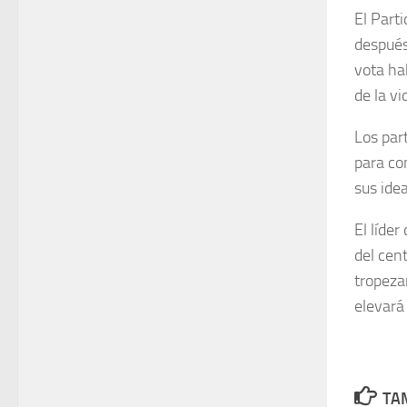
El Part
después
vota ha
de la vi
Los par
para co
sus idea
El líde
del cent
tropeza
elevará
TAM