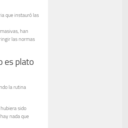
ria que instauró las
 masivas, han
ringir las normas
o es plato
ndo la rutina
 hubiera sido
o hay nada que