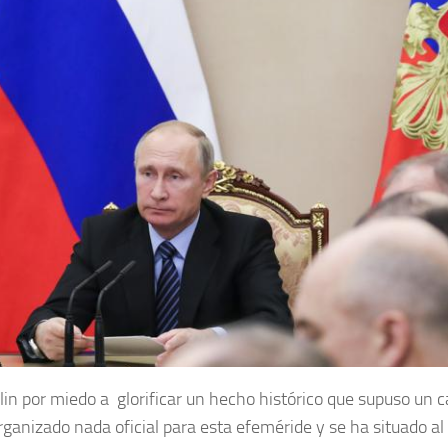
lin por miedo a glorificar un hecho histórico que supuso un
rganizado nada oficial para esta efeméride y se ha situado a