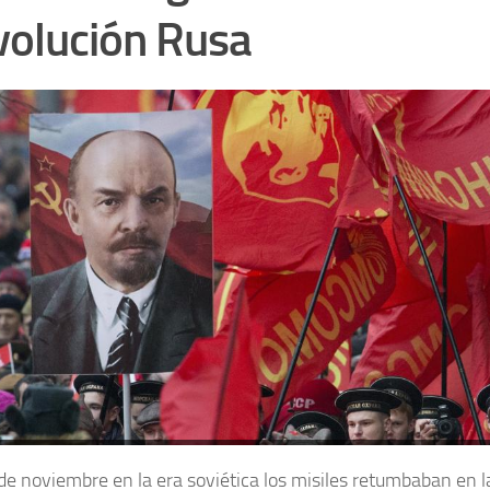
olución Rusa
de noviembre en la era soviética los misiles retumbaban
en l