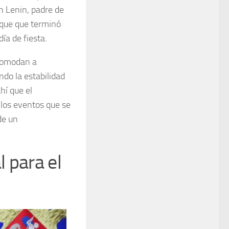
ch Lenin, padre de
ique que terminó
ía de fiesta.
ncomodan a
ndo la estabilidad
hí que el
los eventos que se
de un
l para el