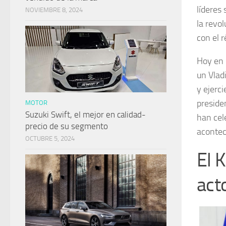
líderes
NOVIEMBRE 8, 2024
la revo
con el r
Hoy en 
un Vlad
y ejerci
preside
MOTOR
Suzuki Swift, el mejor en calidad-
han cel
precio de su segmento
acontec
OCTUBRE 5, 2024
El 
act