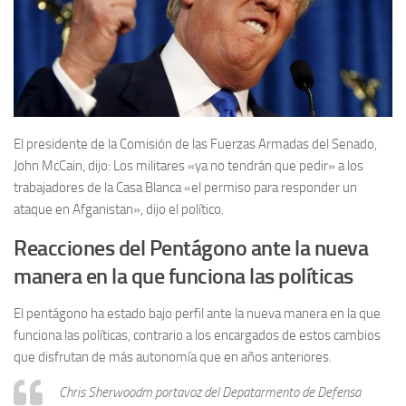
El presidente de la Comisión de las Fuerzas Armadas del Senado,
John McCain, dijo: Los militares «ya no tendrán que pedir» a los
trabajadores de la Casa Blanca «el permiso para responder un
ataque en Afganistan», dijo el político.
Reacciones del Pentágono ante la nueva
manera en la que funciona las políticas
El pentágono ha estado bajo perfil ante la nueva manera en la que
funciona las políticas, contrario a los encargados de estos cambios
que disfrutan de más autonomía que en años anteriores.
Chris Sherwoodm portavoz del Depatarmento de Defensa