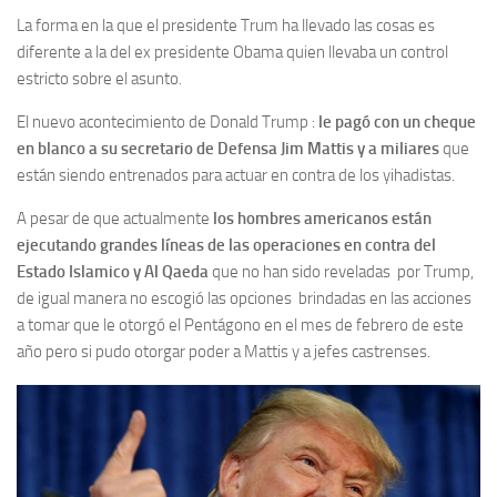
La forma en la que el presidente Trum ha llevado las cosas es
diferente a la del ex presidente Obama quien llevaba un control
estricto sobre el asunto.
El nuevo acontecimiento de Donald Trump :
le pagó con un cheque
en blanco a su secretario de Defensa Jim Mattis y a miliares
que
están siendo entrenados para actuar en contra de los yihadistas.
A pesar de que actualmente
los hombres americanos están
ejecutando grandes líneas de las operaciones en contra del
Estado Islamico y Al Qaeda
que no han sido reveladas por Trump,
de igual manera no escogió las opciones brindadas en las acciones
a tomar que le otorgó el Pentágono en el mes de febrero de este
año pero si pudo otorgar poder a Mattis y a jefes castrenses.