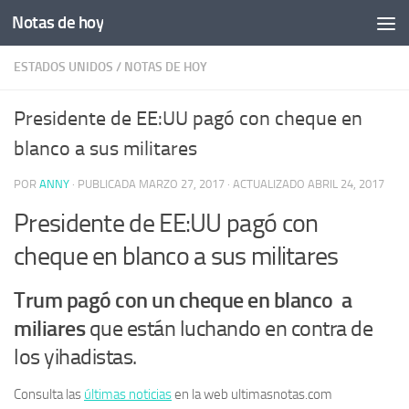
Notas de hoy
Saltar al contenido
ESTADOS UNIDOS
/
NOTAS DE HOY
Presidente de EE:UU pagó con cheque en
blanco a sus militares
POR
ANNY
· PUBLICADA
MARZO 27, 2017
· ACTUALIZADO
ABRIL 24, 2017
Presidente de EE:UU pagó con
cheque en blanco a sus militares
Trum pagó con un cheque en blanco a
miliares
que están luchando en contra de
los yihadistas.
Consulta las
últimas noticias
en la web ultimasnotas.com