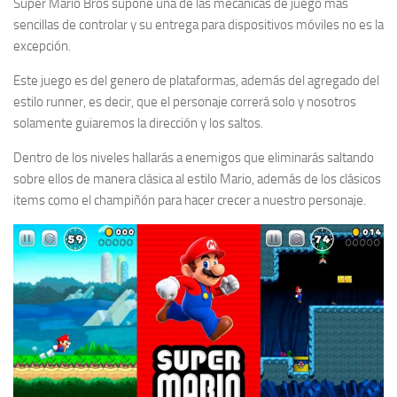
Super Mario Bros supone una de las mecánicas de juego más
sencillas de controlar y su entrega para dispositivos móviles no es la
excepción.
Este juego es del genero de plataformas, además del agregado del
estilo runner, es decir, que el personaje correrá solo y nosotros
solamente guiaremos la dirección y los saltos.
Dentro de los niveles hallarás a enemigos que eliminarás saltando
sobre ellos de manera clásica al estilo Mario, además de los clásicos
items como el champiñón para hacer crecer a nuestro personaje.