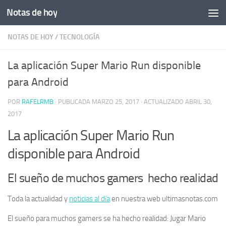
Notas de hoy
Saltar al contenido
NOTAS DE HOY
/
TECNOLOGÍA
La aplicación Super Mario Run disponible
para Android
POR
RAFELRMB
· PUBLICADA
MARZO 25, 2017
· ACTUALIZADO
ABRIL 30,
2017
La aplicación Super Mario Run
disponible para Android
El sueño de muchos gamers hecho realidad
Toda la actualidad y
noticias al día
en nuestra web ultimasnotas.com
El sueño para muchos gamers se ha hecho realidad: Jugar Mario