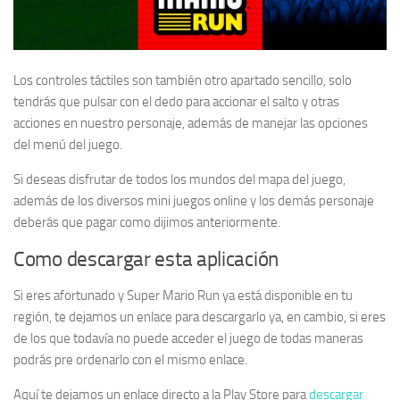
Los controles táctiles son también otro apartado sencillo, solo
tendrás que pulsar con el dedo para accionar el salto y otras
acciones en nuestro personaje, además de manejar las opciones
del menú del juego.
Si deseas disfrutar de todos los mundos del mapa del juego,
además de los diversos mini juegos online y los demás personaje
deberás que pagar como dijimos anteriormente.
Como descargar esta aplicación
Si eres afortunado y Super Mario Run ya está disponible en tu
región, te dejamos un enlace para descargarlo ya, en cambio, si eres
de los que todavía no puede acceder el juego de todas maneras
podrás pre ordenarlo con el mismo enlace.
Aquí te dejamos un enlace directo a la Play Store para
descargar