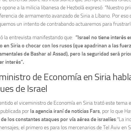
e opone a la milicia libanesa de Hezbolá expresó: “Nuestro pr
sferencia de armamento avanzado de Siria a Líbano. Por eso 
iquemos un intento de contrabando actuaremos para frustrarl
ó la entrevista manifestando que:
“Israel no tiene interés e
to en Siria o chocar con los rusos (que apadrinan a las fuer
mentales de Bashar al Assad), pero la seguridad será prior
er interés”.
ministro de Economía en Siria habl
ues de Israel
sentido el viceministro de Economía en Siria trató este tema 
 publicada por
la agencia iraní de noticias Fars
, por lo que 
 de los constantes ataques por vía aérea de israelíes
:“La in
mensajes; el primero es para los mercenarios de Tel Aviv en S