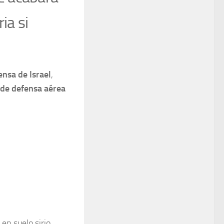
ia si
ensa de Israel
,
 de defensa aérea
 en suelo sirio