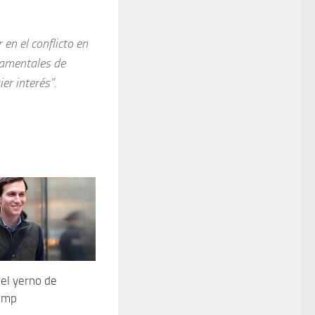
 en el conflicto en
namentales de
er interés”.
el yerno de
ump