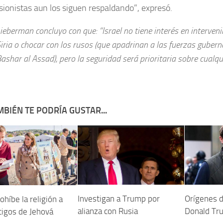
 sionistas aun los siguen respaldando”, expresó.
ieberman concluyo con que: “Israel no tiene interés en intervenir
iria o chocar con los rusos (que apadrinan a las fuerzas guber
ashar al Assad), pero la seguridad será prioritaria sobre cualqui
BIÉN TE PODRÍA GUSTAR...
Investigan a Trump por
Orígenes d
ohíbe la religión a
alianza con Rusia
Donald Tr
tigos de Jehová