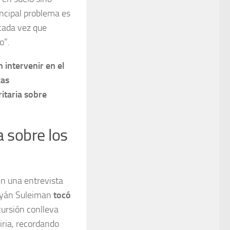
incipal problema es
cada vez que
o”.
n intervenir en el
zas
itaria sobre
a sobre los
en una entrevista
Hayán Suleiman
tocó
cursión conlleva
iria, recordando