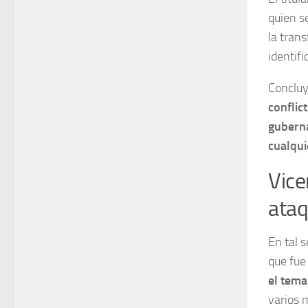
quien s
la tran
identif
Concluy
conflic
guberna
cualqui
Vice
ataq
En tal 
que fue
el tema
varios 