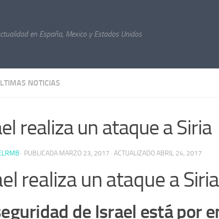
actualidad en España, Mexico y Estados Unidos
LTIMAS NOTICIAS
ael realiza un ataque a Siria
ELRMB
· PUBLICADA
MARZO 23, 2017
· ACTUALIZADO
ABRIL 24, 2017
ael realiza un ataque a Siria
seguridad de Israel está por 