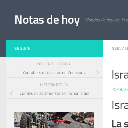
Saltar al contenido
Notas de hoy
Noticias de hoy con la 
SEGUIR:
ASIA
/
U
SIGUIENTE HISTORIA
Isr
Youtubers más vistos en Venezuela
HISTORIA PREVIA
POR
RAF
Continúan las amenzas a Siria por Israel
Isr
La 