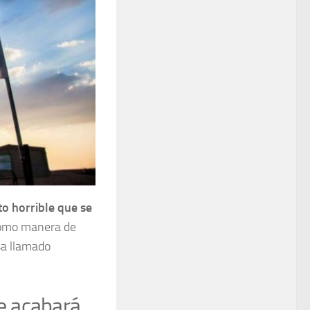
to horrible que se
como manera de
sa llamado
e acabará