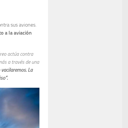
ontra sus aviones.
to a la aviación
éreo actúa contra
más a través de una
 vacilaremos. La
iso”
.