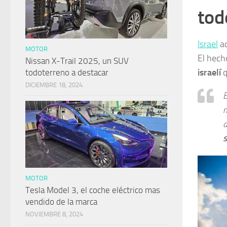
tod
Israel
ac
MOTOR
El hech
Nissan X-Trail 2025, un SUV
israelí
q
todoterreno a destacar
DICIEMBRE 18, 2024
E
n
d
s
MOTOR
Tesla Model 3, el coche eléctrico mas
vendido de la marca
NOVIEMBRE 8, 2024