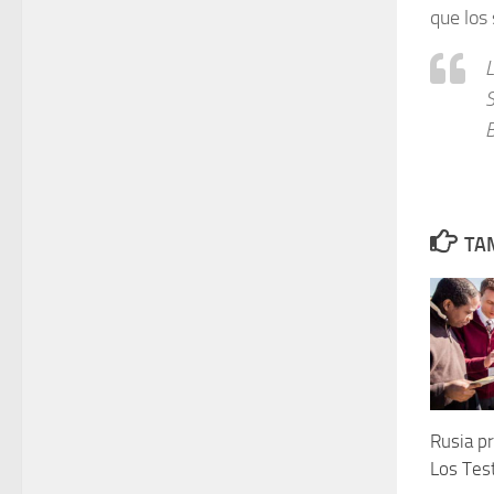
que los
L
S
B
TAM
Rusia pr
Los Tes