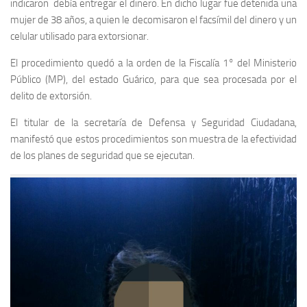
indicaron debía entregar el dinero. En dicho lugar fue detenida una
mujer de 38 años, a quien le decomisaron el facsímil del dinero y un
celular utilisado para extorsionar.
El procedimiento quedó a la orden de la Fiscalía 1° del Ministerio
Público (MP), del estado Guárico, para que sea procesada por el
delito de extorsión.
El titular de la secretaría de Defensa y Seguridad Ciudadana,
manifestó que estos procedimientos son muestra de la efectividad
de los planes de seguridad que se ejecutan.