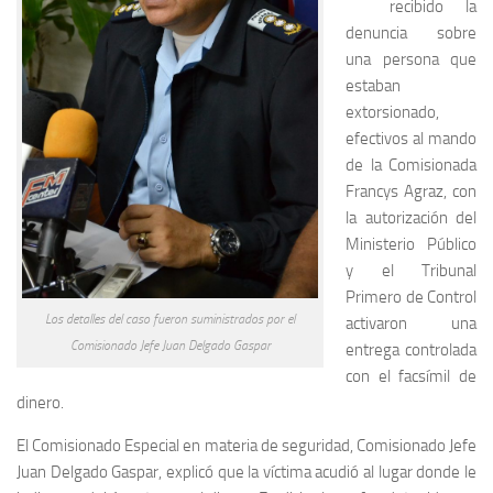
recibido la
denuncia sobre
una persona que
estaban
extorsionado,
efectivos al mando
de la Comisionada
Francys Agraz, con
la autorización del
Ministerio Público
y el Tribunal
Primero de Control
Los detalles del caso fueron suministrados por el
activaron una
Comisionado Jefe Juan Delgado Gaspar
entrega controlada
con el facsímil de
dinero.
El Comisionado Especial en materia de seguridad, Comisionado Jefe
Juan Delgado Gaspar, explicó que la víctima acudió al lugar donde le