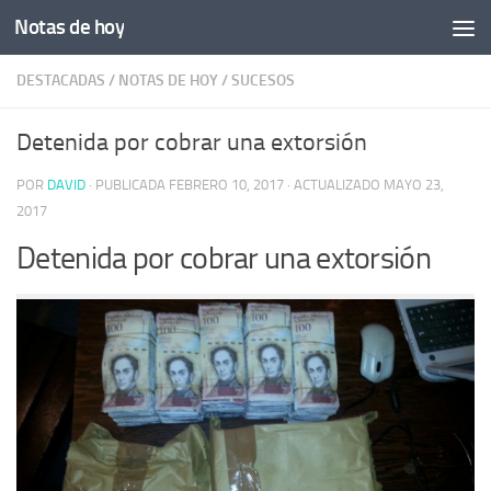
Notas de hoy
Saltar al contenido
DESTACADAS
/
NOTAS DE HOY
/
SUCESOS
Detenida por cobrar una extorsión
POR
DAVID
· PUBLICADA
FEBRERO 10, 2017
· ACTUALIZADO
MAYO 23,
2017
Detenida por cobrar una extorsión