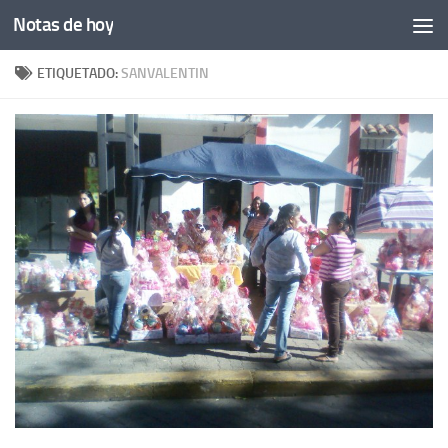
Notas de hoy
Saltar al contenido
ETIQUETADO:
SANVALENTIN