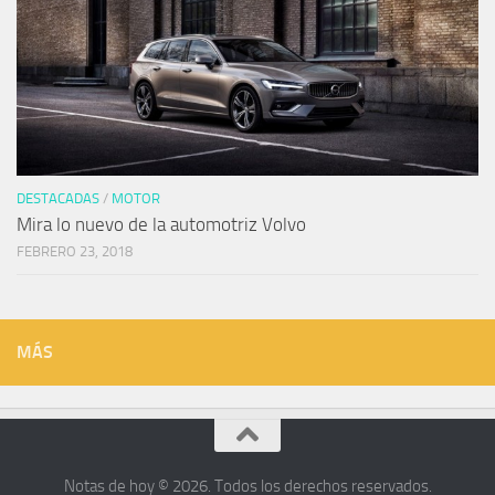
DESTACADAS
/
MOTOR
Mira lo nuevo de la automotriz Volvo
FEBRERO 23, 2018
MÁS
Notas de hoy © 2026. Todos los derechos reservados.