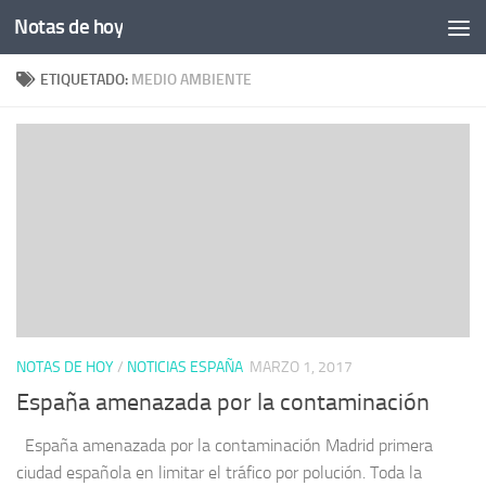
Notas de hoy
Saltar al contenido
ETIQUETADO:
MEDIO AMBIENTE
NOTAS DE HOY
/
NOTICIAS ESPAÑA
MARZO 1, 2017
España amenazada por la contaminación
España amenazada por la contaminación Madrid primera
ciudad española en limitar el tráfico por polución. Toda la