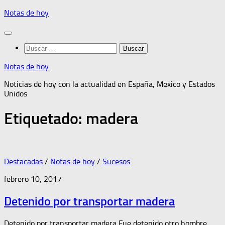
Saltar
Notas de hoy
al
contenido
Buscar:
Notas de hoy
Noticias de hoy con la actualidad en España, Mexico y Estados
Unidos
Etiquetado:
madera
Destacadas
/
Notas de hoy
/
Sucesos
febrero 10, 2017
Detenido por transportar madera
Detenido por transportar madera Fue detenido otro hombre