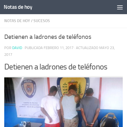
Notas de hoy
Saltar al contenido
NOTAS DE HOY
/
SUCESOS
Detienen a ladrones de teléfonos
POR
DAVID
· PUBLICADA
FEBRERO 11, 2017
· ACTUALIZADO
MAYO 23,
2017
Detienen a ladrones de teléfonos