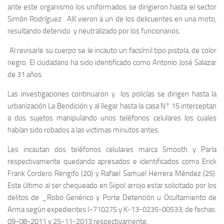
ante este organismo los uniformados se dirigieron hasta el sector
Simón Rodríguez . Allí vieron a un de los delicuentes en una moto,
resultando detenido y neutralizado por los funcionarios.
Al revisarle su cuerpo se le incauto un facsímil tipo pistola, de color
negro. El ciudadano ha sido identificado como Antonio José Salazar
de 31 años.
Las investigaciones continuaron y los policías se dirigen hasta la
urbanización La Bendición y al llegar hasta la casa N° 15 interceptan
a dos sujetos manipulando unos teléfonos celulares los cuales
habían sido robados a las victimas minutos antes.
Les incautan dos teléfonos celulares marca Smooth y Parla
respectivamente quedando apresados e identificados como Erick
Frank Cordero Rengifo (20) y Rafael Samuel Herrera Méndez (25).
Este último al ser chequeado en Siipol arrojo estar solicitado por los
delitos de _Robo Genérico y Porte Detención u Ocultamiento de
Arma según expedientes I-710275 y K-13-0235-00533, de fechas:
09-08-2011 y 25-11-2013 respectivamente.