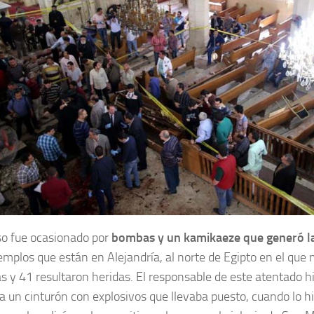
so fue ocasionado por
bombas y un kamikaeze que generó la
templos que están en Alejandría, al norte de Egipto en el que
s y 41 resultaron heridas. El responsable de este atentado h
 a un cinturón con explosivos que llevaba puesto, cuando lo hi