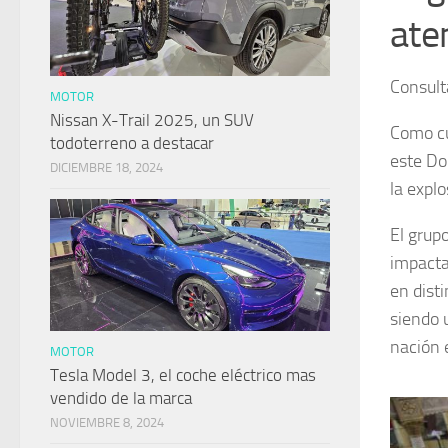
ate
Consult
MOTOR
Nissan X-Trail 2025, un SUV
Como cu
todoterreno a destacar
este Do
DICIEMBRE 18, 2024
la explo
El grup
impacta
en dist
siendo 
nación 
MOTOR
Tesla Model 3, el coche eléctrico mas
vendido de la marca
NOVIEMBRE 8, 2024