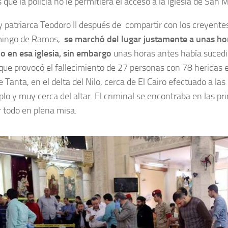
que la policía no le permitiera el acceso a la iglesia de San 
r y patriarca Teodoro II después de compartir con los creyente
mingo de Ramos,
se marchó del lugar justamente a unas ho
o en esa iglesia, sin embargo
unas horas antes había sucedi
que provocó el fallecimiento de 27 personas con 78 heridas e
e Tanta, en el delta del Nilo, cerca de El Cairo efectuado a l
lo y muy cerca del altar. El criminal se encontraba en las pr
r todo en plena misa.