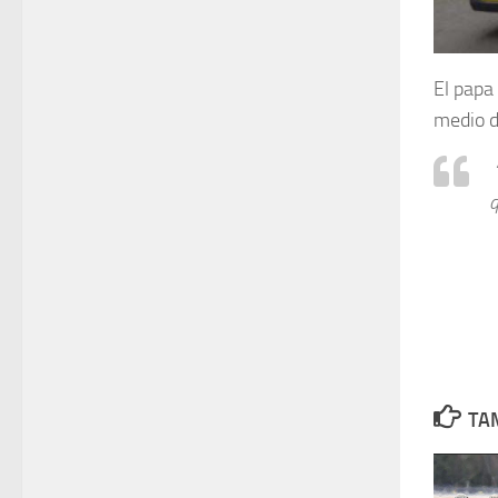
El papa
medio d
“
q
TAM