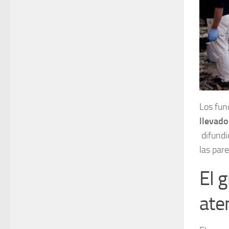
Los fun
llevado
difundi
las par
El 
ate