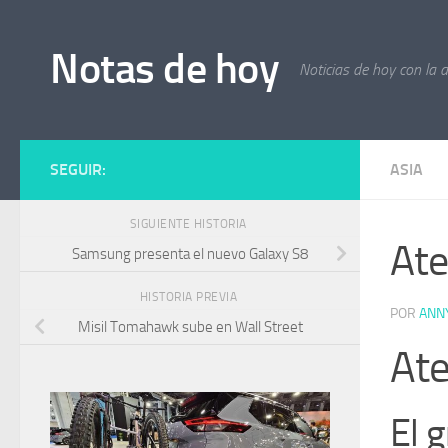
Saltar al contenido
Notas de hoy
Noticias de hoy con la 
SEGUIR:
ASIA
SIGUIENTE HISTORIA
Ate
Samsung presenta el nuevo Galaxy S8
HISTORIA PREVIA
POR
ANN
Misil Tomahawk sube en Wall Street
Ate
El 