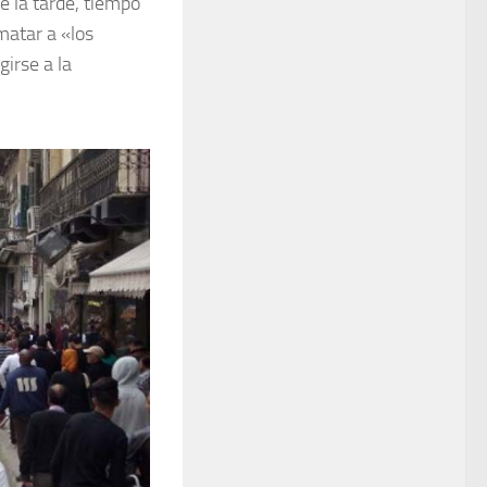
e la tarde, tiempo
matar a «los
girse a la