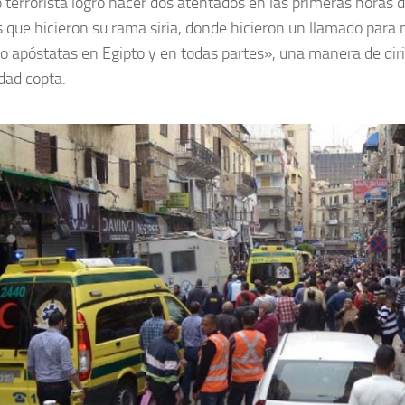
o terrorista logró hacer dos atentados en las primeras horas d
 que hicieron su rama siria, donde hicieron un llamado para 
 o apóstatas en Egipto y en todas partes», una manera de diri
ad copta.