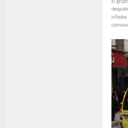
El grup
después
infieles
comunid