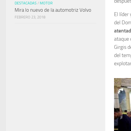
después 
DESTACADAS
/
MOTOR
Mira lo nuevo de la automotriz Volvo
El líde
FEBRERO 23, 2018
del Do
atentad
ataque 
Girgis d
del temp
explota